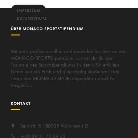
IMPRESSUM
DATENSCHUTZ
ÜBER MONACO SPORTSTIPENDIUM
Mit dem professionellen und individuellen Service von
MONACO SPORTStipendium kannst du dir den
Traum eines Sportstipendiums in den USA erfüllen.
Leben wie ein Profi und gleichzeitig studieren! Das
Team von MONACO SPORTStipendium macht’s
möglich...
KONTAKT
Seidlstr. 8 I 80335 München I D
+49 89 21 76 69 43