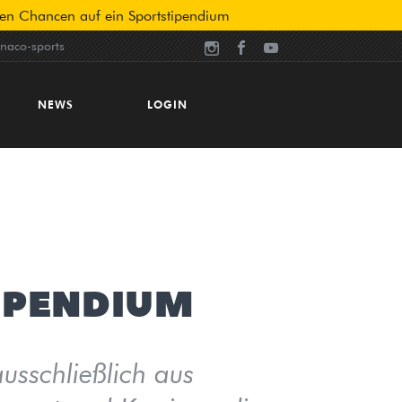
nen Chancen auf ein Sportstipendium
aco-sports
NEWS
LOGIN
Blog
hte
Interview-Reihe
IPENDIUM
Angemeldet bleiben
EINLOGGEN
schließlich aus
Passwort vergessen?