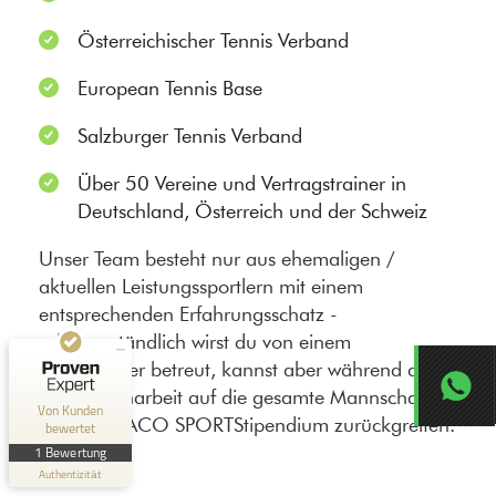
Österreichischer Tennis Verband
European Tennis Base
Salzburger Tennis Verband
Über 50 Vereine und Vertragstrainer in
Kundenbewertungen und Erfahrungen zu
Deutschland, Österreich und der Schweiz
Monaco Sports
Unser Team besteht nur aus ehemaligen /
SEHR GUT
100%
aktuellen Leistungssportlern mit einem
Empfehlungen auf
entsprechenden Erfahrungsschatz -
ProvenExpert.com
5,00 / 5,00
selbstverständlich wirst du von einem
1
Tennisspieler betreut, kannst aber während der
Zusammenarbeit auf die gesamte Mannschaft
Bewertung auf ProvenExpert.com
Von Kunden
von MONACO SPORTStipendium zurückgreifen.
bewertet
Erfahren Sie mehr über dieses Bewertungssiegel
1 Bewertung
Authentizität
Profil ansehen