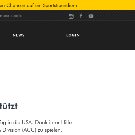
nen Chancen auf ein Sportstipendium
aco-sports
NEWS
LOGIN
Blog
hte
Interview-Reihe
Vom College zum Profi
Angemeldet bleiben
ützt
EINLOGGEN
g in die USA. Dank ihrer Hilfe
Passwort vergessen?
n Division (ACC) zu spielen.