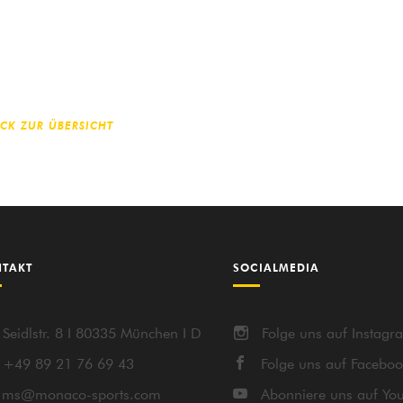
CK ZUR ÜBERSICHT
TAKT
SOCIALMEDIA
Seidlstr. 8 I 80335 München I D
Folge uns auf Instagr
+49 89 21 76 69 43
Folge uns auf Facebo
ms@monaco-sports.com
Abonniere uns auf Yo