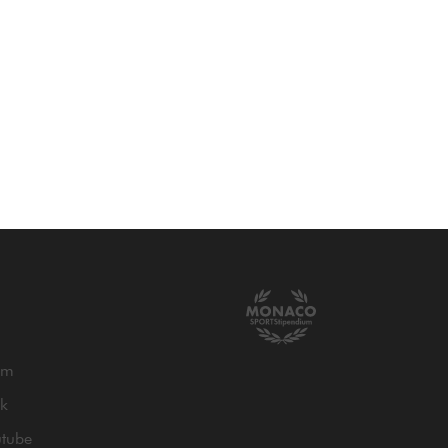
am
ok
utube