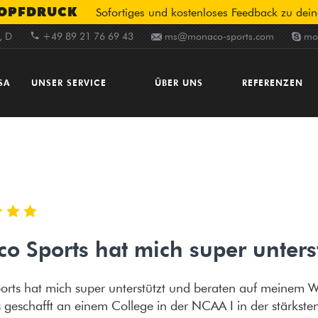
NOPFDRUCK
Sofortiges und kostenloses Feedback zu dei
, D
+49 89 21 76 69 43
ms@monaco-sports.com
mon
SA
UNSER SERVICE
ÜBER UNS
REFERENZEN
Lions Team Paket
New Horizon
Bewertungen
Unsere Leistungen
Mannschaft
Erfahrungsberic
Unsere Stärken
Chronik
Erfolgsstories
t
Ablauf der Bewerbung
Büro & Kontakt
Das Netzwerk
Fragen und Antworten
In der Presse
o Sports hat mich super unterst
Testimonials
rts hat mich super unterstützt und beraten auf meinem We
 geschafft an einem College in der NCAA I in der stärkste