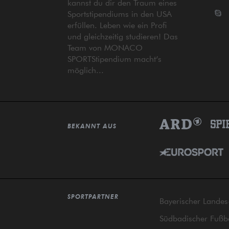
kannst du dir den Traum eines
Sportstipendiums in den USA
erfüllen. Leben wie ein Profi
und gleichzeitig studieren! Das
Team von MONACO
SPORTStipendium macht’s
möglich...
BEKANNT AUS
Kundenbewertungen und Erfahrungen zu
Monaco Sports
100%
SEHR GUT
Empfehlungen auf
ProvenExpert.com
5,00 / 5,00
SPORTPARTNER
Bayerischer Landes
Südbadischer Fußb
1