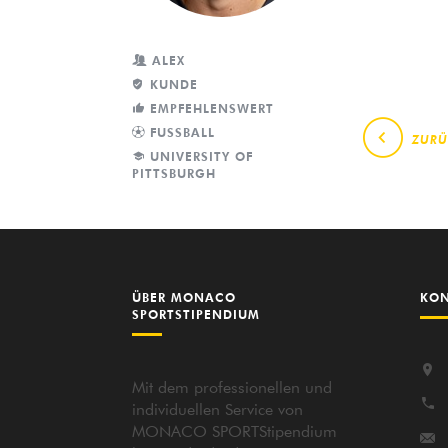
ALEX
KUNDE
EMPFEHLENSWERT
FUSSBALL
ZURÜ
UNIVERSITY OF
PITTSBURGH
ÜBER MONACO
KON
SPORTSTIPENDIUM
Mit dem professionellen und
individuellen Service von
MONACO SPORTStipendium