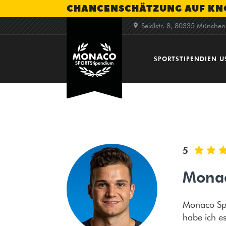
CHANCENSCHÄTZUNG AUF K
Seidlstr. 8, 80335 München
SPORTSTIPENDIEN U
Studium in den USA
College-Sport
Tests
5
Vorteile als Stipendia
Monac
Monaco Spo
habe ich es